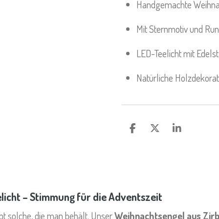
Handgemachte Weihnach
Mit Sternmotiv und Ru
LED-Teelicht mit Edelst
Natürliche Holzdekorat
T
T
T
E
E
E
I
I
I
L
L
L
E
E
E
N
N
N
licht – Stimmung für die Adventszeit
bt solche, die man behält. Unser
Weihnachtsengel aus Zirb