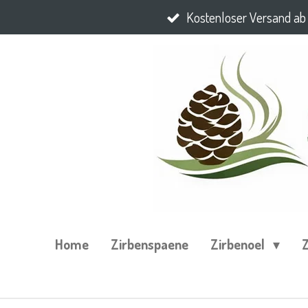
Kostenloser Versand ab
Zum
Hauptinhalt
springen
Home
Zirbenspaene
Zirbenoel
Z