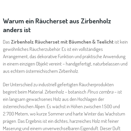
E
E
E
E
N
N
N
N
Warum ein Räucherset aus Zirbenholz
anders ist
Das
Zirbenholz Räucherset mit Bäumchen & Teelicht
ist kein
gewöhnliches Räucherzubehör. Es ist ein vollständiges
Arrangement, das dekorative Funktion und praktische Anwendung
in einem einzigen Objekt vereint – handgefertigt, naturbelassen und
aus echtem österreichischem Zirbenholz.
Der Unterschied zu industriell gefertigten Räucherprodukten
beginnt beim Material. Zirbenholz – botanisch
Pinus cembra
– ist
ein langsam gewachsenes Holz aus den Hochlagen der
österreichischen Alpen. Es wächst in Höhen zwischen 1.500 und
2.700 Metern, wo kurze Sommer und harte Winter das Wachstum
prägen. Das Ergebnis ist ein dichtes, harzreiches Holz mit feiner
Maserung und einem unverwechselbaren Eigenduft. Dieser Duft