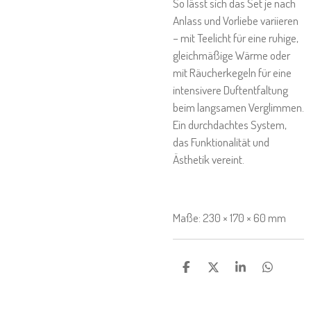
So lässt sich das Set je nach
Anlass und Vorliebe variieren
– mit Teelicht für eine ruhige,
gleichmäßige Wärme oder
mit Räucherkegeln für eine
intensivere Duftentfaltung
beim langsamen Verglimmen.
Ein durchdachtes System,
das Funktionalität und
Ästhetik vereint.
Maße: 230 × 170 × 60 mm
T
T
T
T
E
E
E
E
I
I
I
I
L
L
L
L