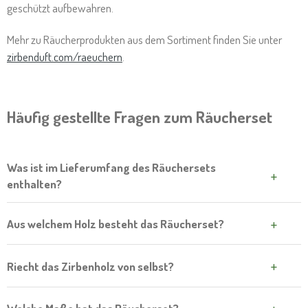
geschützt aufbewahren.
Mehr zu Räucherprodukten aus dem Sortiment finden Sie unter
zirbenduft.com/raeuchern
.
Häufig gestellte Fragen zum Räucherset
Was ist im Lieferumfang des Räuchersets
enthalten?
Enthalten sind drei handgefertigte Zirbenbäumchen in
Aus welchem Holz besteht das Räucherset?
unterschiedlichen Höhen, ein massiver Zirbenholz-Sockel, ein
integrierter Edelstahl-Teelichthalter, eine Keramikschale für
Alle Holzteile – Bäumchen, Sockel und Schneeflocken-Verzierung –
Riecht das Zirbenholz von selbst?
Räucherkegel sowie passende Räucherkegel als erste Ausstattung.
bestehen aus österreichischem Zirbenholz (
Pinus cembra
). Das Holz
Eines der Bäumchen trägt eine Schneeflocken-Verzierung aus
stammt aus dem alpinen Raum und wird naturbelassen verarbeitet,
Ja. Zirbenholz besitzt einen natürlichen, harzig-holzigen Eigenduft,
Nussholz.