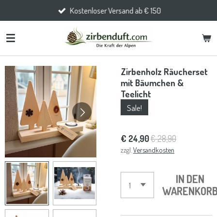
Kostenloser Versand ab € 150
Zum
Hauptinhalt
springen
Zirbenholz Räucherset
mit Bäumchen &
Teelicht
Sale!
€ 24,90
€ 28,90
zzgl.
Versandkosten
IN DEN
WARENKOR